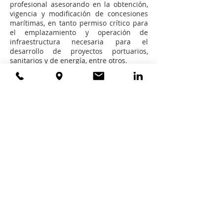
profesional asesorando en la obtención,
vigencia y modificación de concesiones
marítimas, en tanto permiso crítico para
el emplazamiento y operación de
infraestructura necesaria para el
desarrollo de proyectos portuarios,
sanitarios y de energía, entre otros.
Actualmente, forma parte del cuerpo
docente del Magíster de Medio Ambiente
y Recursos Naturales de la Universidad
Finis Terrae.
Desde 2017 ha sido reconocido en el área
de Medio Ambiente por la publicación
especializada Chambers & Partners.
Trabajó previamente en Jara Del Favero
Abogados y Banco de Chile.
Es miembro del Colegio de Abogados de
Chile.
Formación Profesional
- Abogado, Facultad de Derecho,